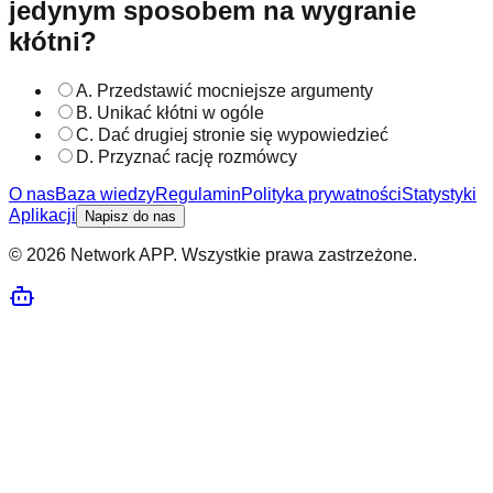
jedynym sposobem na wygranie
kłótni?
A
.
Przedstawić mocniejsze argumenty
B
.
Unikać kłótni w ogóle
C
.
Dać drugiej stronie się wypowiedzieć
D
.
Przyznać rację rozmówcy
O nas
Baza wiedzy
Regulamin
Polityka prywatności
Statystyki
Aplikacji
Napisz do nas
© 2026 Network APP. Wszystkie prawa zastrzeżone.