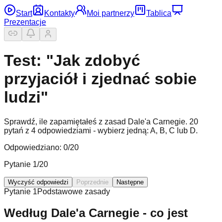
Start
Kontakty
Moi partnerzy
Tablica
Prezentacje
Test: "Jak zdobyć
przyjaciół i zjednać sobie
ludzi"
Sprawdź, ile zapamiętałeś z zasad Dale'a Carnegie. 20
pytań z 4 odpowiedziami - wybierz jedną: A, B, C lub D.
Odpowiedziano:
0
/
20
Pytanie
1
/
20
Wyczyść odpowiedzi
Poprzednie
Następne
Pytanie
1
Podstawowe zasady
Według Dale'a Carnegie - co jest