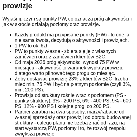
prowizje
Wyjaśnij, czym są punkty PW, co oznacza próg aktywności i
jak w skrócie działają poziomy oraz prowizje.
Każdy produkt ma przypisane punkty (PW) - to one, a
nie sama kwota, decydują o aktywności i prowizjach.
1 PW to ok. 6zł
PW to punkty własne - zbiera się je z własnych
zamówień oraz z zamówień klientów B2C.
Od maja 2026 próg aktywności wynosi 75 PW w
miesiącu - aktywność to warunek wypłaty prowizji,
dlatego warto pilnować tego progu co miesiąc.
Żeby dostawać prowizję 23% z klientów B2C, trzeba
mieć min. 75 PW i być na płatnym poziomie (czyli 3%,
min. 200 PS).
Prowizja od struktury rośnie wraz z poziomem (PS -
punkty struktury): 3% - 200 PS, 6% - 400 PS, 9% - 600
PS, 12% - 900 PS i kolejne progi co 200 PS.
Partner zarabia na dwa sposoby: marży/rabacie od
własnej sprzedaży oraz prowizji od obrotu budowanej
struktury - całego planu nie trzeba znać od razu, na
start wystarczą PW, poziomy i to, że rozwój zespołu
zwiększa prowizje.