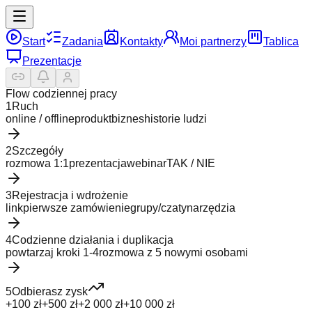
Start
Zadania
Kontakty
Moi partnerzy
Tablica
Prezentacje
Flow codziennej pracy
1
Ruch
online / offline
produkt
biznes
historie ludzi
2
Szczegóły
rozmowa 1:1
prezentacja
webinar
TAK / NIE
3
Rejestracja i wdrożenie
link
pierwsze zamówienie
grupy/czaty
narzędzia
4
Codzienne działania i duplikacja
powtarzaj kroki 1-4
rozmowa z 5 nowymi osobami
5
Odbierasz zysk
+100 zł
+500 zł
+2 000 zł
+10 000 zł