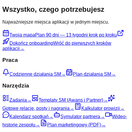
Wszystko, czego potrzebujesz
Najważniejsze miejsca aplikacji w jednym miejscu.
Twoja mapa
Plan 90 dni — 13 tygodni krok po kroku
Dokończ onboarding
Wróć do pierwszych kroków
aplikacji
→
Praca
Codzienne działania SM
→
Plan działania SM
→
Narzędzia
Zadania
→
Templaty SM (Awans i Partner)
→
Gotowe relacje, posty i nagrania
→
Kalkulator prowizji
→
Kalendarz spotkań
→
Symulator partnera
→
Wideo-
historie zespołu
→
Plan marketingowy (PDF)
→