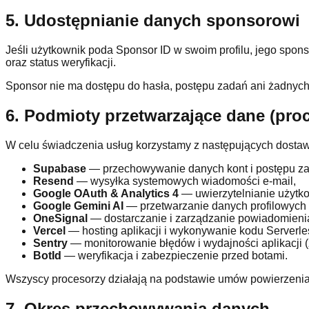
5. Udostępnianie danych sponsorowi
Jeśli użytkownik poda Sponsor ID w swoim profilu, jego spons
oraz status weryfikacji.
Sponsor nie ma dostępu do hasła, postępu zadań ani żadnych
6. Podmioty przetwarzające dane (pro
W celu świadczenia usług korzystamy z następujących dostaw
Supabase
— przechowywanie danych kont i postępu zad
Resend
— wysyłka systemowych wiadomości e-mail,
Google OAuth & Analytics 4
— uwierzytelnianie użytk
Google Gemini AI
— przetwarzanie danych profilowych i
OneSignal
— dostarczanie i zarządzanie powiadomieni
Vercel
— hosting aplikacji i wykonywanie kodu Serverle
Sentry
— monitorowanie błędów i wydajności aplikacji 
BotId
— weryfikacja i zabezpieczenie przed botami.
Wszyscy procesorzy działają na podstawie umów powierzenia 
7. Okres przechowywania danych