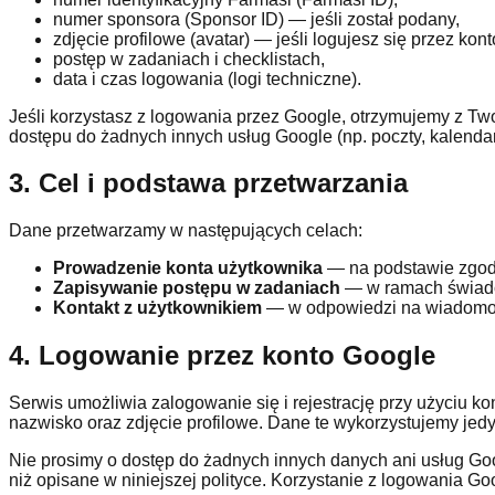
numer sponsora (Sponsor ID) — jeśli został podany,
zdjęcie profilowe (avatar) — jeśli logujesz się przez kon
postęp w zadaniach i checklistach,
data i czas logowania (logi techniczne).
Jeśli korzystasz z logowania przez Google, otrzymujemy z Two
dostępu do żadnych innych usług Google (np. poczty, kalendar
3. Cel i podstawa przetwarzania
Dane przetwarzamy w następujących celach:
Prowadzenie konta użytkownika
— na podstawie zgody (
Zapisywanie postępu w zadaniach
— w ramach świadc
Kontakt z użytkownikiem
— w odpowiedzi na wiadomośc
4. Logowanie przez konto Google
Serwis umożliwia zalogowanie się i rejestrację przy użyciu k
nazwisko oraz zdjęcie profilowe. Dane te wykorzystujemy jedyn
Nie prosimy o dostęp do żadnych innych danych ani usług G
niż opisane w niniejszej polityce. Korzystanie z logowania G