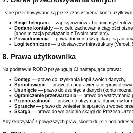
Dane przechowywane są przez czas istnienia konta użytkowni
Sesje Telegram
— zapisy rozmów z botami asystentów 
Dodane kontakty
— w celu zachowania ciągłości biznes
(anonimizacja powiązania z Twoim profilem).
Powiadomienia
— powiadomienia w aplikacji są automa
Logi techniczne
— u dostawców infrastruktury (Vercel,
8. Prawa użytkownika
Na podstawie RODO przysługują Ci następujące prawa:
Dostęp
— prawo do uzyskania kopii swoich danych,
Sprostowanie
— prawo do poprawienia nieprawidłowyc
Usunięcie
— prawo do usunięcia danych (konto można u
Ograniczenie przetwarzania
— prawo do wstrzymania p
Przenoszalność
— prawo do otrzymania danych w form
Sprzeciw
— prawo do wniesienia sprzeciwu wobec prze
Skarga
— prawo do wniesienia skargi do Prezesa Urzę
Aby skorzystać z powyższych praw, skontaktuj się pod adrese