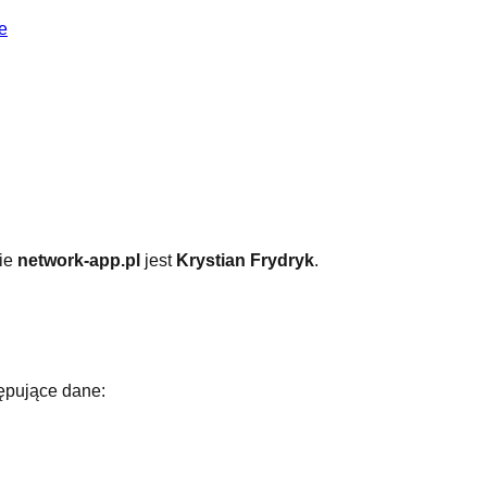
e
ie
network-app.pl
jest
Krystian Frydryk
.
tępujące dane: