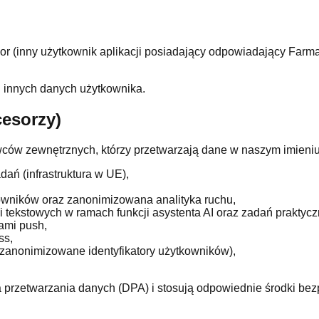
or (inny użytkownik aplikacji posiadający odpowiadający Farmas
 innych danych użytkownika.
cesorzy)
ców zewnętrznych, którzy przetwarzają dane w naszym imieniu
ań (infrastruktura w UE),
owników oraz zanonimizowana analityka ruchu,
 tekstowych w ramach funkcji asystenta AI oraz zadań praktycz
ami push,
ss,
(zanonimizowane identyfikatory użytkowników),
przetwarzania danych (DPA) i stosują odpowiednie środki bez