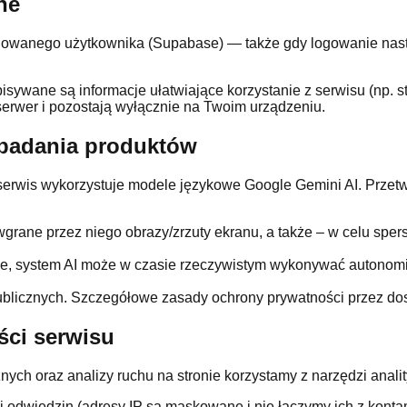
ne
logowanego użytkownika (Supabase) — także gdy logowanie nast
pisywane są informacje ułatwiające korzystanie z serwisu (np. 
serwer i pozostają wyłącznie na Twoim urządzeniu.
 i badania produktów
serwis wykorzystuje modele językowe Google Gemini AI. Przet
 wgrane przez niego obrazy/zrzuty ekranu, a także – w celu sper
ncie, system AI może w czasie rzeczywistym wykonywać autonom
ublicznych. Szczegółowe zasady ochrony prywatności przez do
ści serwisu
ych oraz analizy ruchu na stronie korzystamy z narzędzi anali
 odwiedzin (adresy IP są maskowane i nie łączymy ich z kont