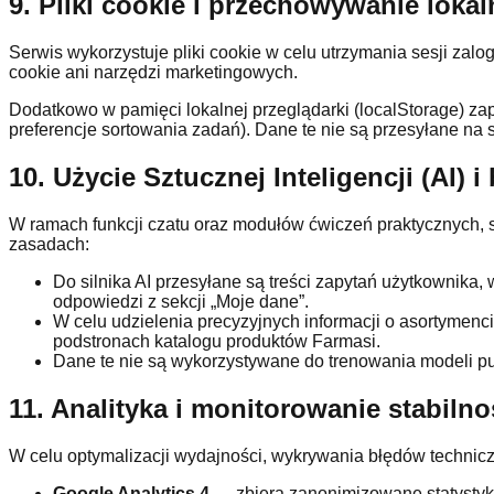
9. Pliki cookie i przechowywanie lokal
Serwis wykorzystuje pliki cookie w celu utrzymania sesji za
cookie ani narzędzi marketingowych.
Dodatkowo w pamięci lokalnej przeglądarki (localStorage) za
preferencje sortowania zadań). Dane te nie są przesyłane na 
10. Użycie Sztucznej Inteligencji (AI)
W ramach funkcji czatu oraz modułów ćwiczeń praktycznych, 
zasadach:
Do silnika AI przesyłane są treści zapytań użytkownika,
odpowiedzi z sekcji „Moje dane”.
W celu udzielenia precyzyjnych informacji o asortyme
podstronach katalogu produktów Farmasi.
Dane te nie są wykorzystywane do trenowania modeli p
11. Analityka i monitorowanie stabilno
W celu optymalizacji wydajności, wykrywania błędów techniczn
Google Analytics 4
— zbiera zanonimizowane statystyki