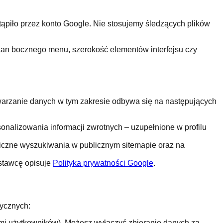
ąpiło przez konto Google. Nie stosujemy śledzących plików
stan bocznego menu, szerokość elementów interfejsu czy
warzanie danych w tym zakresie odbywa się na następujących
sonalizowania informacji zwrotnych – uzupełnione w profilu
iczne wyszukiwania w publicznym sitemapie oraz na
stawcę opisuje
Polityka prywatności Google
.
tycznych:
ami użytkowników). Możesz wyłączyć zbieranie danych za