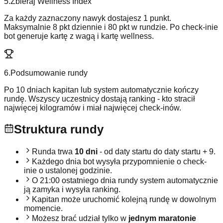
5
.
Zbieraj Wellness Index
Za każdy zaznaczony nawyk dostajesz 1 punkt.
Maksymalnie 8 pkt dziennie i 80 pkt w rundzie. Po check-inie
bot generuje kartę z wagą i kartę wellness.
6
.
Podsumowanie rundy
Po 10 dniach kapitan lub system automatycznie kończy
rundę. Wszyscy uczestnicy dostają ranking - kto stracił
najwięcej kilogramów i miał najwięcej check-inów.
Struktura rundy
Runda trwa
10 dni
- od daty startu do daty startu + 9.
Każdego dnia bot wysyła przypomnienie o check-
inie o ustalonej godzinie.
O 21:00 ostatniego dnia rundy system automatycznie
ją zamyka i wysyła ranking.
Kapitan może uruchomić kolejną rundę w dowolnym
momencie.
Możesz brać udział tylko w
jednym maratonie