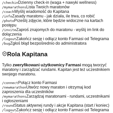
Dzienny check-in (waga + nawyki wellness)
/checkin
Lista Twoich maratonów
/mymarathons
Wyślij wiadomość do Kapitana
/coach
Zasady maratonu - jak działa, ile trwa, co robić
/info
Prześlij zdjęcie, które będzie widoczne na kartach
/photo
postępu
Zaproś znajomych do maratonu - wyślij im link do
/invite
dołączenia
Zakończ sesję i odłącz konto Farmasi od Telegrama
/logout
Zgłoś błąd bezpośrednio do administratora
/bug
Rola Kapitana
Tylko
zweryfikowani użytkownicy Farmasi
mogą tworzyć
maratony i zarządzać rundami. Kapitan jest też uczestnikiem
swojego maratonu.
Połącz konto Farmasi
/connect
Utwórz nowy maraton i otrzymaj kod
/newmarathon
zaproszenia dla uczestników
Zarządzaj maratonami - rundami, uczestnikami
/mymarathons
i ogłoszeniami
Status aktywnej rundy i akcje Kapitana (start / koniec)
/round
Zakończ sesję i odłącz konto Farmasi od Telegrama
/logout