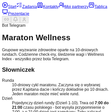
Start
Zadania
Kontakty
Moi partnerzy
Tablica
Prezentacje
Bot Telegram
Maraton Wellness
Grupowe wyzwanie zdrowotne oparte na 10-dniowych
rundach. Codzienne check-iny, śledzenie wagi i Wellness
Index - wszystko przez bota Telegram.
Słowniczek
Runda
10-dniowy cykl maratonu. Zaczyna się o wybranej
przez Kapitana dacie i kończy dokładnie po 10 dniach.
Jeden maraton może mieć wiele rund.
Dzień
Pojedynczy dzień rundy (Dzień 1-10). Trwa od
7:00 do
21:00
czasu polskiego - bot wysyła przypomnienie o
7:00, a o 21:00 dzień jest zamykany. Żeby zaliczyć