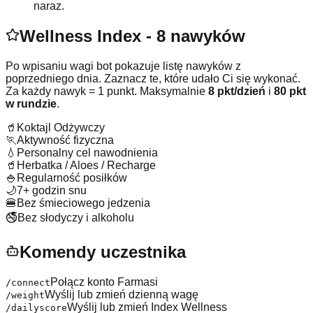
naraz.
Wellness Index - 8 nawyków
Po wpisaniu wagi bot pokazuje listę nawyków z
poprzedniego dnia. Zaznacz te, które udało Ci się wykonać.
Za każdy nawyk = 1 punkt. Maksymalnie
8 pkt/dzień
i
80 pkt
w rundzie
.
🥤
Koktajl Odżywczy
🏃
Aktywność fizyczna
💧
Personalny cel nawodnienia
🥤
Herbatka / Aloes / Recharge
🍚
Regularność posiłków
🌙
7+ godzin snu
🍔
Bez śmieciowego jedzenia
🚭
Bez słodyczy i alkoholu
Komendy uczestnika
Połącz konto Farmasi
/connect
Wyślij lub zmień dzienną wagę
/weight
Wyślij lub zmień Index Wellness
/dailyscore