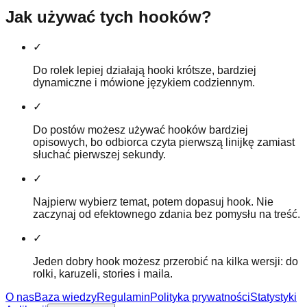
Jak używać tych hooków?
✓
Do rolek lepiej działają hooki krótsze, bardziej
dynamiczne i mówione językiem codziennym.
✓
Do postów możesz używać hooków bardziej
opisowych, bo odbiorca czyta pierwszą linijkę zamiast
słuchać pierwszej sekundy.
✓
Najpierw wybierz temat, potem dopasuj hook. Nie
zaczynaj od efektownego zdania bez pomysłu na treść.
✓
Jeden dobry hook możesz przerobić na kilka wersji: do
rolki, karuzeli, stories i maila.
O nas
Baza wiedzy
Regulamin
Polityka prywatności
Statystyki