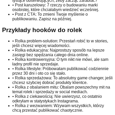
tysiące obserwujących, żeby zacząć zarabiać?
•
Post karuzelowy: 7 rzeczy o budowaniu marki
osobistej, które chciałabym wiedzieć wcześniej.
•
Post z CTA: To zmieni Twoje myślenie o
publikowaniu. Zapisz na później.
Przykłady hooków do rolek
•
Rolka problem-solution: Przestań robić to w stories,
jeśli chcesz więcej wiadomości.
•
Rolka edukacyjna: Najprostszy sposób na lepsze
zasięgi bez spędzania całego dnia online.
•
Rolka kontrowersyjna: O tym nikt nie mówi, ale sam
ładny profil nie sprzedaje.
•
Rolka lifestyle: Próbowałam publikować codziennie
przez 30 dni i oto co się stało.
•
Rolka sprzedażowa: To absolutny game changer, jeśli
chcesz szybciej dobrać produkty klientce.
•
Rolka z obalaniem mitu: Obalam powszechny mit na
temat rolek i sprzedaży w social mediach.
•
Rolka z ciekawością: Nie uwierzysz, co ostatnio
odkryłam w statystykach Instagrama.
•
Rolka z wezwaniem: Wzywam wszystkich, którzy
chcą przestać publikować chaotycznie.