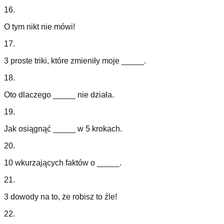
16
.
O tym nikt nie mówi!
17
.
3 proste triki, które zmieniły moje _____.
18
.
Oto dlaczego _____ nie działa.
19
.
Jak osiągnąć _____ w 5 krokach.
20
.
10 wkurzających faktów o _____.
21
.
3 dowody na to, że robisz to źle!
22
.