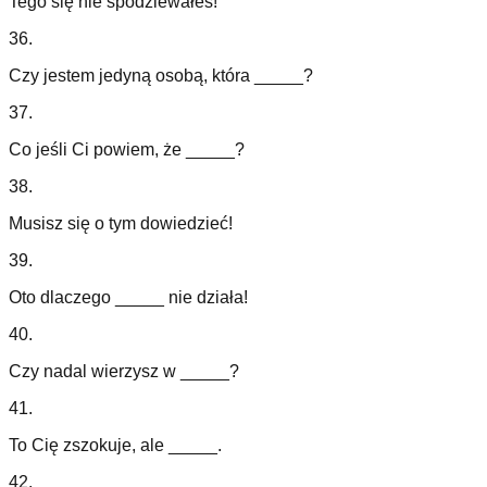
Tego się nie spodziewałeś!
36
.
Czy jestem jedyną osobą, która _____?
37
.
Co jeśli Ci powiem, że _____?
38
.
Musisz się o tym dowiedzieć!
39
.
Oto dlaczego _____ nie działa!
40
.
Czy nadal wierzysz w _____?
41
.
To Cię zszokuje, ale _____.
42
.