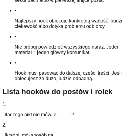
sekundach albo w pierwszej linijce posta.
•
Najlepszy hook obiecuje konkretną wartość, budzi
ciekawość albo dotyka problemu odbiorcy.
•
Nie próbuj powiedzieć wszystkiego naraz. Jeden
materiał = jeden główny komunikat.
•
Hook musi pasować do dalszej części treści. Jeśli
obiecujesz za dużo, ludzie odpadną.
Lista hooków do postów i rolek
1
.
Dlaczego nikt nie mówi o _____?
2
.
Ukradnij mój sposób na _____.