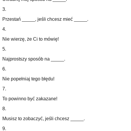
3
.
Przestań _____, jeśli chcesz mieć _____.
4
.
Nie wierzę, że Ci to mówię!
5
.
Najprostszy sposób na _____.
6
.
Nie popełniaj tego błędu!
7
.
To powinno być zakazane!
8
.
Musisz to zobaczyć, jeśli chcesz _____.
9
.