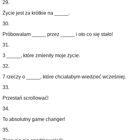
29
.
Życie jest za krótkie na _____.
30
.
Próbowałam _____ przez _____ i oto co się stało!
31
.
3 _____, które zmieniły moje życie.
32
.
7 rzeczy o _____, które chciałabym wiedzieć wcześniej.
33
.
Przestań scrollować!
34
.
To absolutny game changer!
35
.