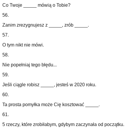
Co Twoje _____ mówią o Tobie?
56
.
Zanim zrezygnujesz z _____, zrób _____.
57
.
O tym nikt nie mówi.
58
.
Nie popełniaj tego błędu...
59
.
Jeśli ciągle robisz _____, jesteś w 2020 roku.
60
.
Ta prosta pomyłka może Cię kosztować _____.
61
.
5 rzeczy, które zrobiłabym, gdybym zaczynała od początku.