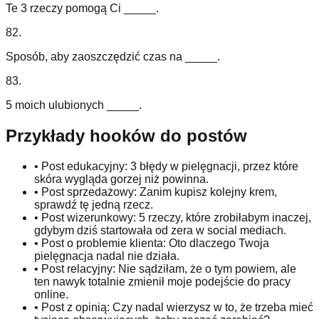
Te 3 rzeczy pomogą Ci _____.
82
.
Sposób, aby zaoszczędzić czas na _____.
83
.
5 moich ulubionych _____.
Przykłady hooków do postów
•
Post edukacyjny: 3 błędy w pielęgnacji, przez które
skóra wygląda gorzej niż powinna.
•
Post sprzedażowy: Zanim kupisz kolejny krem,
sprawdź tę jedną rzecz.
•
Post wizerunkowy: 5 rzeczy, które zrobiłabym inaczej,
gdybym dziś startowała od zera w social mediach.
•
Post o problemie klienta: Oto dlaczego Twoja
pielęgnacja nadal nie działa.
•
Post relacyjny: Nie sądziłam, że o tym powiem, ale
ten nawyk totalnie zmienił moje podejście do pracy
online.
•
Post z opinią: Czy nadal wierzysz w to, że trzeba mieć