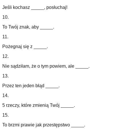
Jeśli kochasz _____, posłuchaj!
10
.
To Twój znak, aby _____.
11
.
Pożegnaj się z _____.
12
.
Nie sądziłam, że o tym powiem, ale _____.
13
.
Przez ten jeden błąd _____.
14
.
5 rzeczy, które zmienią Twój _____.
15
.
To brzmi prawie jak przestępstwo _____.