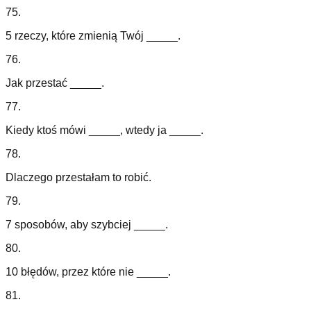
75
.
5 rzeczy, które zmienią Twój _____.
76
.
Jak przestać _____.
77
.
Kiedy ktoś mówi _____, wtedy ja _____.
78
.
Dlaczego przestałam to robić.
79
.
7 sposobów, aby szybciej _____.
80
.
10 błędów, przez które nie _____.
81
.