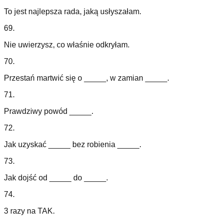
To jest najlepsza rada, jaką usłyszałam.
69
.
Nie uwierzysz, co właśnie odkryłam.
70
.
Przestań martwić się o _____, w zamian _____.
71
.
Prawdziwy powód _____.
72
.
Jak uzyskać _____ bez robienia _____.
73
.
Jak dojść od _____ do _____.
74
.
3 razy na TAK.